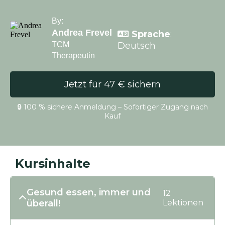
By:
Andrea Frevel
Sprache
:
TCM
Deutsch
Therapeutin
Jetzt für 47 € sichern
🔒 100 % sichere Anmeldung – Sofortiger Zugang nach
Kauf
Kursinhalte
Gesund essen, immer und
12
überall!
Lektionen